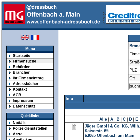
Bran
Menu
Firm
Startseite
Firmensuche
Straß
Behörden
PLZ
Branchen
Ort
Ihr Firmeneintrag
Adressbücher
Kontakt
AGB
Info
Impressum
Datenschutz
Quicklinks
Alle
|
A
|
B
|
C
|
D
|
E
Notfälle
Jäger GmbH & Co. KG, Wilh.
Polizeidienststellen
Kaiserstr. 65
Ärzte
63065
Offenbach am Main
Apotheken