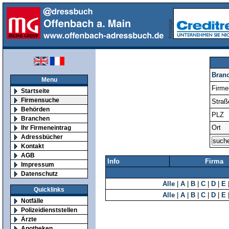
Bran
Menu
Firm
Startseite
Firmensuche
Straß
Behörden
PLZ
Branchen
Ort
Ihr Firmeneintrag
Adressbücher
Kontakt
AGB
Info
Firma
Impressum
Datenschutz
Alle
|
A
|
B
|
C
|
D
|
E
Quicklinks
Alle
|
A
|
B
|
C
|
D
|
E
Notfälle
Polizeidienststellen
Ärzte
Apotheken