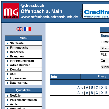
Bran
Menu
Firm
Startseite
Firmensuche
Straß
Behörden
PLZ
Branchen
Ort
Ihr Firmeneintrag
Adressbücher
Kontakt
AGB
Info
Firma
Impressum
Datenschutz
Alle
|
A
|
B
|
C
|
D
|
E
Quicklinks
Alle
|
A
|
B
|
C
|
D
|
E
Notfälle
Polizeidienststellen
Ärzte
Apotheken