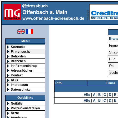
Bran
Menu
Firm
Startseite
Firmensuche
Straß
Behörden
PLZ
Branchen
Ort
Ihr Firmeneintrag
Adressbücher
Kontakt
AGB
Info
Firma
Impressum
Datenschutz
Alle
|
A
|
B
|
C
|
D
|
E
Quicklinks
Alle
|
A
|
B
|
C
|
D
|
E
Notfälle
Polizeidienststellen
Ärzte
Apotheken