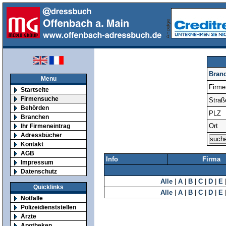
Bran
Menu
Firm
Startseite
Firmensuche
Straß
Behörden
PLZ
Branchen
Ort
Ihr Firmeneintrag
Adressbücher
Kontakt
AGB
Info
Firma
Impressum
Datenschutz
Alle
|
A
|
B
|
C
|
D
|
E
Quicklinks
Alle
|
A
|
B
|
C
|
D
|
E
Notfälle
Polizeidienststellen
Ärzte
Apotheken