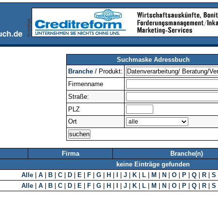
Suchmaske Adressbuch
Branche
/ Produkt:
Firmenname
Straße:
PLZ
Ort
Firma
Branche(n)
keine Einträge gefunden
Alle
|
A
|
B
|
C
|
D
|
E
|
F
|
G
|
H
|
I
|
J
|
K
|
L
|
M
|
N
|
O
|
P
|
Q
|
R
|
S
Alle
|
A
|
B
|
C
|
D
|
E
|
F
|
G
|
H
|
I
|
J
|
K
|
L
|
M
|
N
|
O
|
P
|
Q
|
R
|
S