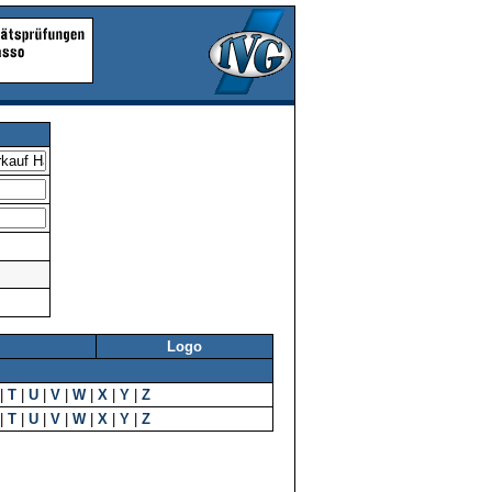
Logo
|
T
|
U
|
V
|
W
|
X
|
Y
|
Z
|
T
|
U
|
V
|
W
|
X
|
Y
|
Z