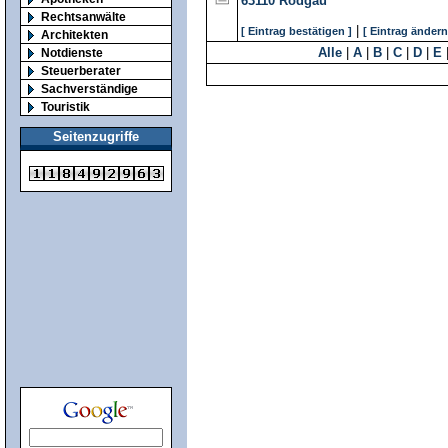
63110
Rodgau
Rechtsanwälte
|
[ Eintrag bestätigen ]
[ Eintrag ändern
Architekten
Alle
|
A
|
B
|
C
|
D
|
E
Notdienste
Steuerberater
Sachverständige
Touristik
Seitenzugriffe