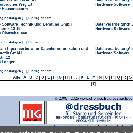
enbrucher Weg 13
Hardware/Software
0
Heusenstamm
|
rag bestätigen ]
[ Eintrag ändern ]
 Software Technik und Beratung GmbH
Datenverarbeitung/ 
lerstr. 13-15
Hardware/Software
9
Obertshausen
|
rag bestätigen ]
[ Eintrag ändern ]
eam Ingenieurbüro für Datenkommunikation und
Datenverarbeitung/ 
rmatik GmbH
Hardware/Software
tr. 12
5
Langen
|
rag bestätigen ]
[ Eintrag ändern ]
Alle
|
A
|
B
|
C
|
D
|
E
|
F
|
G
|
H
|
I
|
J
|
K
|
L
|
M
|
N
|
O
|
P
|
Q
|
R
|
S
[1]
© 2005 - 2026 www.offenbach-adressbuch.de
Industrie- und Handelsverlag GmbH & Co. KG
nserer Dienste erklären Sie sich damit einverstanden, dass wir Cook