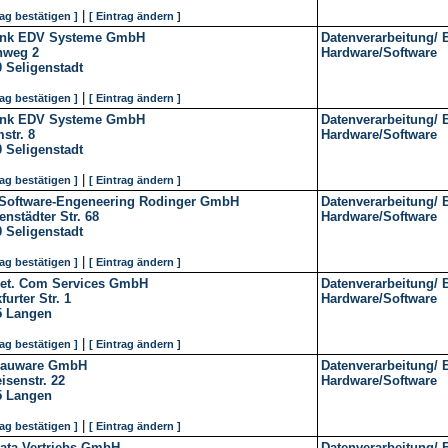
|
rag bestätigen ]
[ Eintrag ändern ]
nk EDV Systeme GmbH
Datenverarbeitung/ 
nweg 2
Hardware/Software
0
Seligenstadt
|
rag bestätigen ]
[ Eintrag ändern ]
nk EDV Systeme GmbH
Datenverarbeitung/ 
str. 8
Hardware/Software
0
Seligenstadt
|
rag bestätigen ]
[ Eintrag ändern ]
Software-Engeneering Rodinger GmbH
Datenverarbeitung/ 
enstädter Str. 68
Hardware/Software
0
Seligenstadt
|
rag bestätigen ]
[ Eintrag ändern ]
Net. Com Services GmbH
Datenverarbeitung/ 
furter Str. 1
Hardware/Software
5
Langen
|
rag bestätigen ]
[ Eintrag ändern ]
bauware GmbH
Datenverarbeitung/ 
eisenstr. 22
Hardware/Software
5
Langen
|
rag bestätigen ]
[ Eintrag ändern ]
data Vertriebs-GmbH
Datenverarbeitung/ 