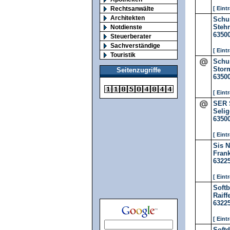
Rechtsanwälte
[ Eint
Architekten
Schu
Steh
Notdienste
6350
Steuerberater
Sachverständige
[ Eint
Touristik
Schu
Storm
Seitenzugriffe
6350
[ Eint
SER 
Selig
6350
[ Eint
Sis 
Frank
6322
[ Eint
Soft
Raiff
6322
[ Eint
Soft