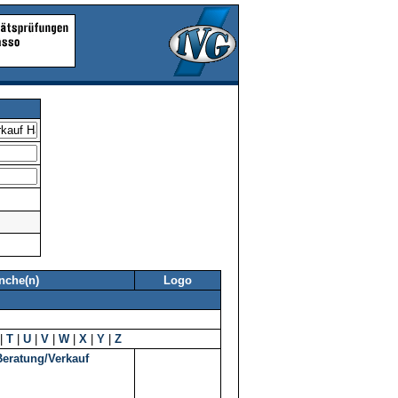
nche(n)
Logo
|
T
|
U
|
V
|
W
|
X
|
Y
|
Z
Beratung/Verkauf