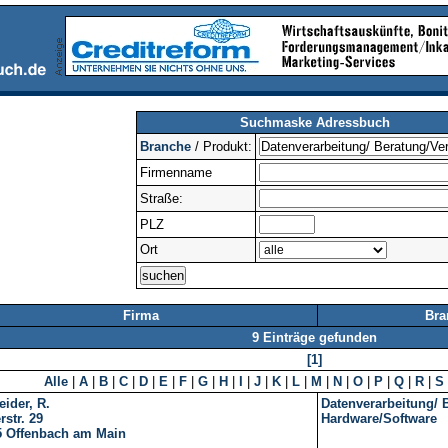
Suchmaske Adressbuch
Branche
/ Produkt:
Firmenname
Straße:
PLZ
Ort
Firma
Bra
9 Einträge gefunden
[1]
Alle
|
A
|
B
|
C
|
D
|
E
|
F
|
G
|
H
|
I
|
J
|
K
|
L
|
M
|
N
|
O
|
P
|
Q
|
R
|
S
ider, R.
Datenverarbeitung/ 
rstr. 29
Hardware/Software
5
Offenbach am Main