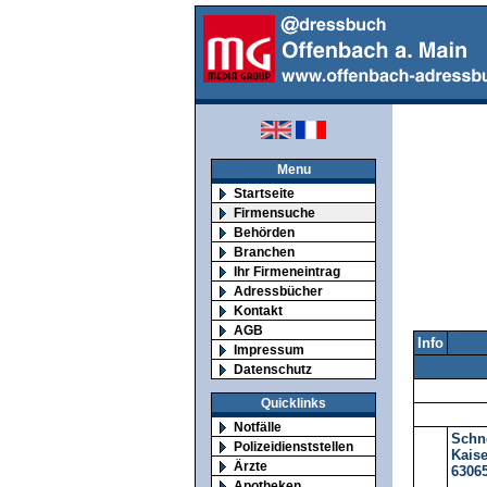
Menu
Startseite
Firmensuche
Behörden
Branchen
Ihr Firmeneintrag
Adressbücher
Kontakt
AGB
Info
Impressum
Datenschutz
Quicklinks
Notfälle
Schne
Polizeidienststellen
Kaise
Ärzte
6306
Apotheken