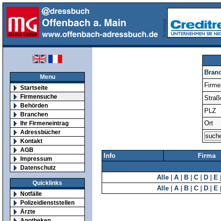
Bran
Menu
Firm
Startseite
Firmensuche
Straß
Behörden
PLZ
Branchen
Ort
Ihr Firmeneintrag
Adressbücher
Kontakt
AGB
Info
Firma
Impressum
Datenschutz
Alle
|
A
|
B
|
C
|
D
|
E
Quicklinks
Alle
|
A
|
B
|
C
|
D
|
E
Notfälle
Polizeidienststellen
Ärzte
Apotheken