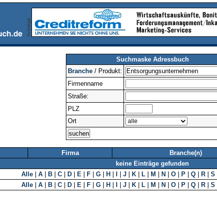
Suchmaske Adressbuch
Branche
/ Produkt:
Firmenname
Straße:
PLZ
Ort
Firma
Branche(n)
keine Einträge gefunden
Alle
|
A
|
B
|
C
|
D
|
E
|
F
|
G
|
H
|
I
|
J
|
K
|
L
|
M
|
N
|
O
|
P
|
Q
|
R
|
S
Alle
|
A
|
B
|
C
|
D
|
E
|
F
|
G
|
H
|
I
|
J
|
K
|
L
|
M
|
N
|
O
|
P
|
Q
|
R
|
S