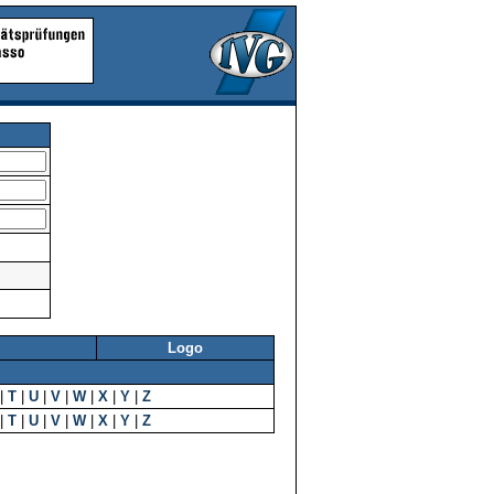
Logo
|
T
|
U
|
V
|
W
|
X
|
Y
|
Z
|
T
|
U
|
V
|
W
|
X
|
Y
|
Z