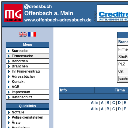
Bran
Menu
Firm
Startseite
Firmensuche
Straß
Behörden
PLZ
Branchen
Ort
Ihr Firmeneintrag
Adressbücher
Kontakt
AGB
Info
Firma
Impressum
Datenschutz
Alle
|
A
|
B
|
C
|
D
|
E
Quicklinks
Alle
|
A
|
B
|
C
|
D
|
E
Notfälle
Polizeidienststellen
Ärzte
Apotheken