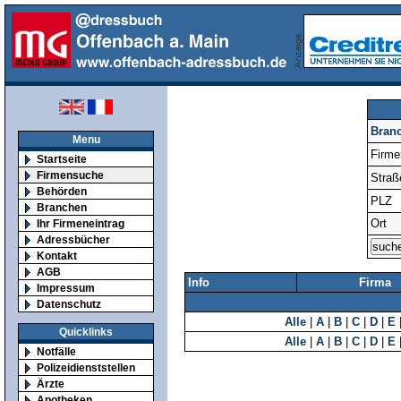
Bran
Menu
Firm
Startseite
Firmensuche
Straß
Behörden
PLZ
Branchen
Ort
Ihr Firmeneintrag
Adressbücher
Kontakt
AGB
Info
Firma
Impressum
Datenschutz
Alle
|
A
|
B
|
C
|
D
|
E
Quicklinks
Alle
|
A
|
B
|
C
|
D
|
E
Notfälle
Polizeidienststellen
Ärzte
Apotheken