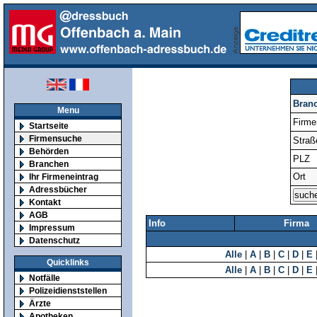
Bran
Menu
Firm
Startseite
Firmensuche
Straß
Behörden
PLZ
Branchen
Ort
Ihr Firmeneintrag
Adressbücher
Kontakt
AGB
Info
Firma
Impressum
Datenschutz
Alle
|
A
|
B
|
C
|
D
|
E
Quicklinks
Alle
|
A
|
B
|
C
|
D
|
E
Notfälle
Polizeidienststellen
Ärzte
Apotheken