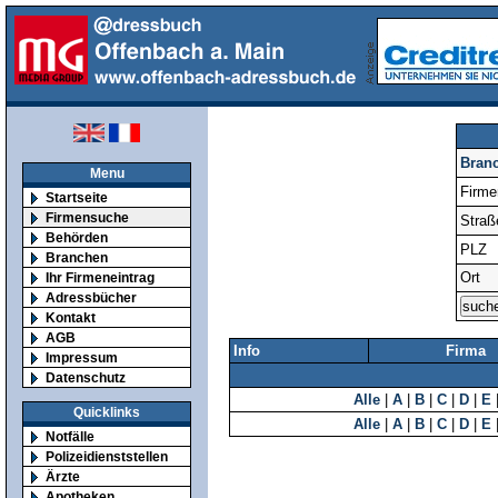
Bran
Menu
Firm
Startseite
Firmensuche
Straß
Behörden
PLZ
Branchen
Ort
Ihr Firmeneintrag
Adressbücher
Kontakt
AGB
Info
Firma
Impressum
Datenschutz
Alle
|
A
|
B
|
C
|
D
|
E
Quicklinks
Alle
|
A
|
B
|
C
|
D
|
E
Notfälle
Polizeidienststellen
Ärzte
Apotheken