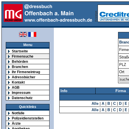
Bran
Menu
Firm
Startseite
Firmensuche
Straß
Behörden
PLZ
Branchen
Ort
Ihr Firmeneintrag
Adressbücher
Kontakt
AGB
Info
Firma
Impressum
Datenschutz
Alle
|
A
|
B
|
C
|
D
|
E
Quicklinks
Alle
|
A
|
B
|
C
|
D
|
E
Notfälle
Polizeidienststellen
Ärzte
Apotheken