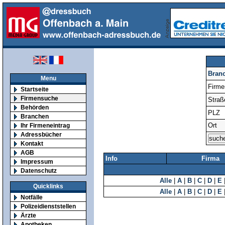
Bran
Menu
Firm
Startseite
Firmensuche
Straß
Behörden
PLZ
Branchen
Ort
Ihr Firmeneintrag
Adressbücher
Kontakt
AGB
Info
Firma
Impressum
Datenschutz
Alle
|
A
|
B
|
C
|
D
|
E
Quicklinks
Alle
|
A
|
B
|
C
|
D
|
E
Notfälle
Polizeidienststellen
Ärzte
Apotheken