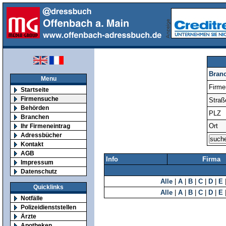
Bran
Menu
Firm
Startseite
Firmensuche
Straß
Behörden
PLZ
Branchen
Ort
Ihr Firmeneintrag
Adressbücher
Kontakt
AGB
Info
Firma
Impressum
Datenschutz
Alle
|
A
|
B
|
C
|
D
|
E
Quicklinks
Alle
|
A
|
B
|
C
|
D
|
E
Notfälle
Polizeidienststellen
Ärzte
Apotheken