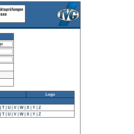
Logo
|
T
|
U
|
V
|
W
|
X
|
Y
|
Z
|
T
|
U
|
V
|
W
|
X
|
Y
|
Z