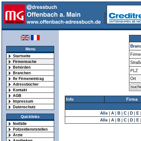
Bran
Menu
Firm
Startseite
Firmensuche
Straß
Behörden
PLZ
Branchen
Ort
Ihr Firmeneintrag
Adressbücher
Kontakt
AGB
Info
Firma
Impressum
Datenschutz
Alle
|
A
|
B
|
C
|
D
|
E
Quicklinks
Alle
|
A
|
B
|
C
|
D
|
E
Notfälle
Polizeidienststellen
Ärzte
Apotheken