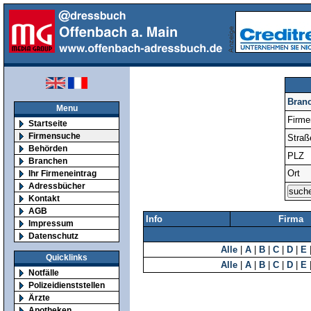
Bran
Menu
Firm
Startseite
Firmensuche
Straß
Behörden
PLZ
Branchen
Ort
Ihr Firmeneintrag
Adressbücher
Kontakt
AGB
Info
Firma
Impressum
Datenschutz
Alle
|
A
|
B
|
C
|
D
|
E
Quicklinks
Alle
|
A
|
B
|
C
|
D
|
E
Notfälle
Polizeidienststellen
Ärzte
Apotheken