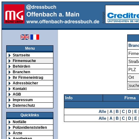
Bran
Menu
Firm
Startseite
Firmensuche
Straß
Behörden
PLZ
Branchen
Ort
Ihr Firmeneintrag
Adressbücher
Kontakt
AGB
Info
Firma
Impressum
Datenschutz
Alle
|
A
|
B
|
C
|
D
|
E
Quicklinks
Alle
|
A
|
B
|
C
|
D
|
E
Notfälle
Polizeidienststellen
Ärzte
Apotheken