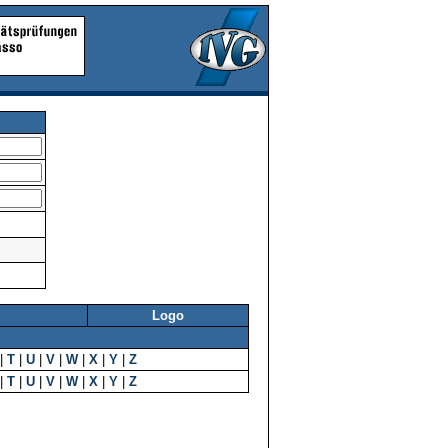
Logo
|
T
|
U
|
V
|
W
|
X
|
Y
|
Z
|
T
|
U
|
V
|
W
|
X
|
Y
|
Z