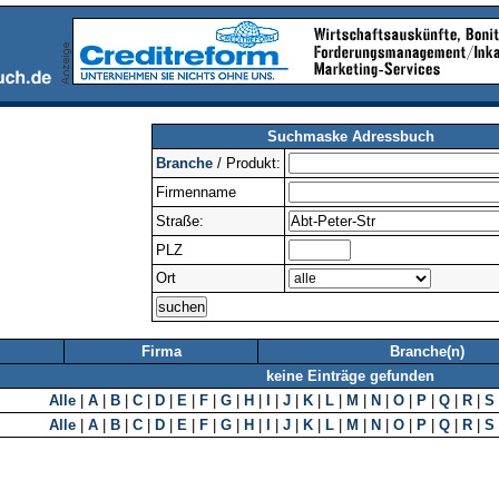
Suchmaske Adressbuch
Branche
/ Produkt:
Firmenname
Straße:
PLZ
Ort
Firma
Branche(n)
keine Einträge gefunden
Alle
|
A
|
B
|
C
|
D
|
E
|
F
|
G
|
H
|
I
|
J
|
K
|
L
|
M
|
N
|
O
|
P
|
Q
|
R
|
S
Alle
|
A
|
B
|
C
|
D
|
E
|
F
|
G
|
H
|
I
|
J
|
K
|
L
|
M
|
N
|
O
|
P
|
Q
|
R
|
S