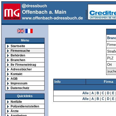
Bran
Menu
Firm
Startseite
Firmensuche
Straß
Behörden
PLZ
Branchen
Ort
Ihr Firmeneintrag
Adressbücher
Kontakt
AGB
Info
Firma
Impressum
Datenschutz
Alle
|
A
|
B
|
C
|
D
|
E
Quicklinks
Alle
|
A
|
B
|
C
|
D
|
E
Notfälle
Polizeidienststellen
Ärzte
Apotheken