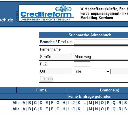
Suchmaske Adressbuch
Branche
/ Produkt:
Firmenname
Straße:
PLZ
Ort
Firma
Branche(n)
keine Einträge gefunden
Alle
|
A
|
B
|
C
|
D
|
E
|
F
|
G
|
H
|
I
|
J
|
K
|
L
|
M
|
N
|
O
|
P
|
Q
|
R
|
S
Alle
|
A
|
B
|
C
|
D
|
E
|
F
|
G
|
H
|
I
|
J
|
K
|
L
|
M
|
N
|
O
|
P
|
Q
|
R
|
S