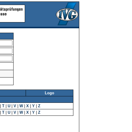
Logo
|
T
|
U
|
V
|
W
|
X
|
Y
|
Z
|
T
|
U
|
V
|
W
|
X
|
Y
|
Z