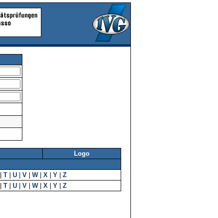
Logo
|
T
|
U
|
V
|
W
|
X
|
Y
|
Z
|
T
|
U
|
V
|
W
|
X
|
Y
|
Z