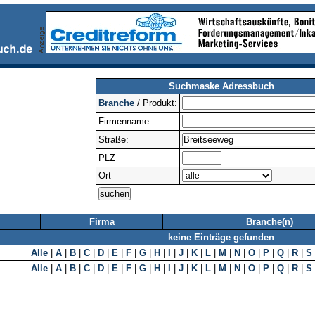
Suchmaske Adressbuch
Branche
/ Produkt:
Firmenname
Straße:
PLZ
Ort
Firma
Branche(n)
keine Einträge gefunden
Alle
|
A
|
B
|
C
|
D
|
E
|
F
|
G
|
H
|
I
|
J
|
K
|
L
|
M
|
N
|
O
|
P
|
Q
|
R
|
S
Alle
|
A
|
B
|
C
|
D
|
E
|
F
|
G
|
H
|
I
|
J
|
K
|
L
|
M
|
N
|
O
|
P
|
Q
|
R
|
S