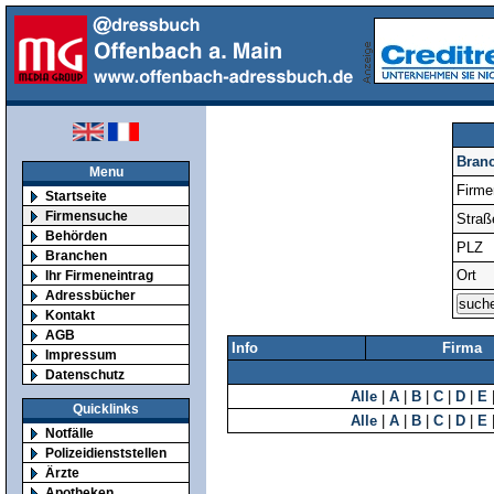
Bran
Menu
Firm
Startseite
Firmensuche
Straß
Behörden
PLZ
Branchen
Ort
Ihr Firmeneintrag
Adressbücher
Kontakt
AGB
Info
Firma
Impressum
Datenschutz
Alle
|
A
|
B
|
C
|
D
|
E
Quicklinks
Alle
|
A
|
B
|
C
|
D
|
E
Notfälle
Polizeidienststellen
Ärzte
Apotheken