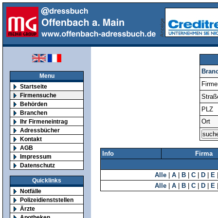
Bran
Menu
Firm
Startseite
Firmensuche
Straß
Behörden
PLZ
Branchen
Ort
Ihr Firmeneintrag
Adressbücher
Kontakt
AGB
Info
Firma
Impressum
Datenschutz
Alle
|
A
|
B
|
C
|
D
|
E
Quicklinks
Alle
|
A
|
B
|
C
|
D
|
E
Notfälle
Polizeidienststellen
Ärzte
Apotheken