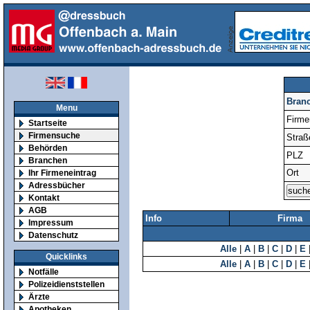
Bran
Menu
Firm
Startseite
Firmensuche
Straß
Behörden
PLZ
Branchen
Ort
Ihr Firmeneintrag
Adressbücher
Kontakt
AGB
Info
Firma
Impressum
Datenschutz
Alle
|
A
|
B
|
C
|
D
|
E
Quicklinks
Alle
|
A
|
B
|
C
|
D
|
E
Notfälle
Polizeidienststellen
Ärzte
Apotheken