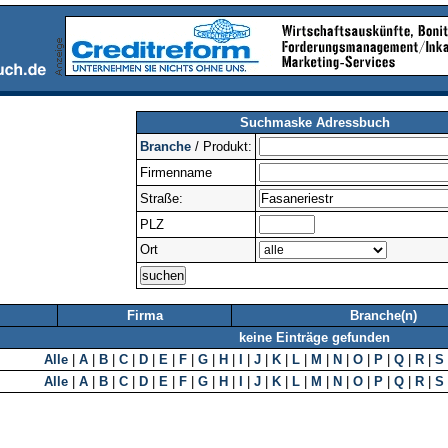
Suchmaske Adressbuch
Branche
/ Produkt:
Firmenname
Straße:
PLZ
Ort
Firma
Branche(n)
keine Einträge gefunden
Alle
|
A
|
B
|
C
|
D
|
E
|
F
|
G
|
H
|
I
|
J
|
K
|
L
|
M
|
N
|
O
|
P
|
Q
|
R
|
S
Alle
|
A
|
B
|
C
|
D
|
E
|
F
|
G
|
H
|
I
|
J
|
K
|
L
|
M
|
N
|
O
|
P
|
Q
|
R
|
S