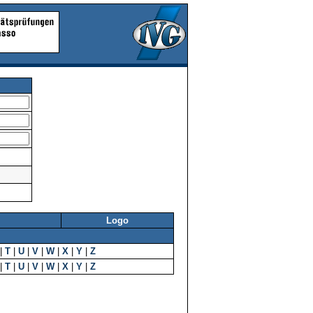
Logo
|
T
|
U
|
V
|
W
|
X
|
Y
|
Z
|
T
|
U
|
V
|
W
|
X
|
Y
|
Z