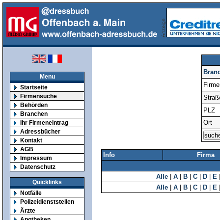
Bran
Menu
Firm
Startseite
Firmensuche
Straß
Behörden
PLZ
Branchen
Ort
Ihr Firmeneintrag
Adressbücher
Kontakt
AGB
Info
Firma
Impressum
Datenschutz
Alle
|
A
|
B
|
C
|
D
|
E
Quicklinks
Alle
|
A
|
B
|
C
|
D
|
E
Notfälle
Polizeidienststellen
Ärzte
Apotheken