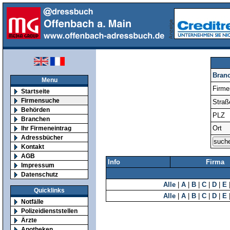
Bran
Menu
Firm
Startseite
Firmensuche
Straß
Behörden
PLZ
Branchen
Ort
Ihr Firmeneintrag
Adressbücher
Kontakt
AGB
Info
Firma
Impressum
Datenschutz
Alle
|
A
|
B
|
C
|
D
|
E
Quicklinks
Alle
|
A
|
B
|
C
|
D
|
E
Notfälle
Polizeidienststellen
Ärzte
Apotheken