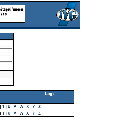
Logo
|
T
|
U
|
V
|
W
|
X
|
Y
|
Z
|
T
|
U
|
V
|
W
|
X
|
Y
|
Z