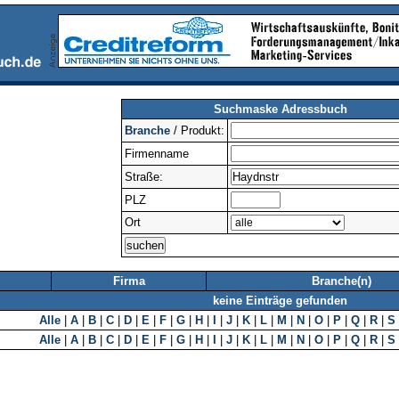
Suchmaske Adressbuch
Branche
/ Produkt:
Firmenname
Straße:
PLZ
Ort
Firma
Branche(n)
keine Einträge gefunden
Alle
|
A
|
B
|
C
|
D
|
E
|
F
|
G
|
H
|
I
|
J
|
K
|
L
|
M
|
N
|
O
|
P
|
Q
|
R
|
S
Alle
|
A
|
B
|
C
|
D
|
E
|
F
|
G
|
H
|
I
|
J
|
K
|
L
|
M
|
N
|
O
|
P
|
Q
|
R
|
S