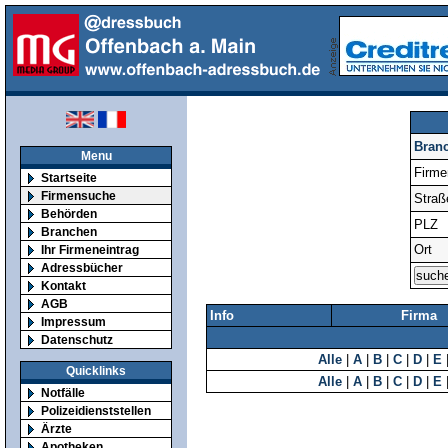
Bran
Menu
Firm
Startseite
Firmensuche
Straß
Behörden
PLZ
Branchen
Ort
Ihr Firmeneintrag
Adressbücher
Kontakt
AGB
Info
Firma
Impressum
Datenschutz
Alle
|
A
|
B
|
C
|
D
|
E
Quicklinks
Alle
|
A
|
B
|
C
|
D
|
E
Notfälle
Polizeidienststellen
Ärzte
Apotheken