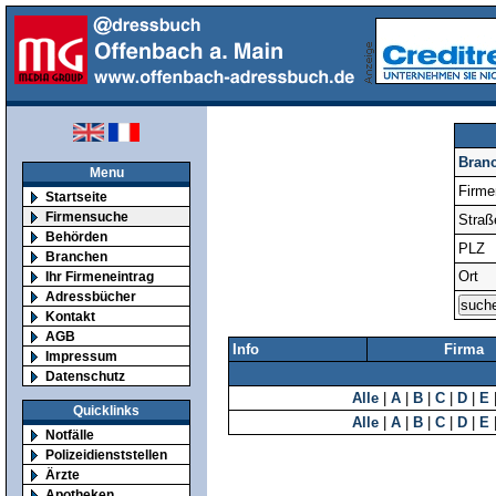
Bran
Menu
Firm
Startseite
Firmensuche
Straß
Behörden
PLZ
Branchen
Ort
Ihr Firmeneintrag
Adressbücher
Kontakt
AGB
Info
Firma
Impressum
Datenschutz
Alle
|
A
|
B
|
C
|
D
|
E
Quicklinks
Alle
|
A
|
B
|
C
|
D
|
E
Notfälle
Polizeidienststellen
Ärzte
Apotheken