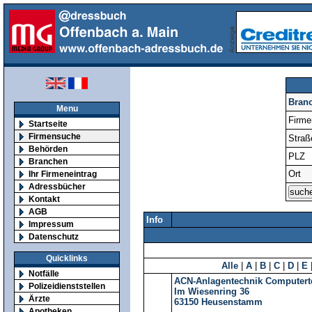
Bran
Menu
Firm
Startseite
Firmensuche
Straß
Behörden
PLZ
Branchen
Ort
Ihr Firmeneintrag
Adressbücher
Kontakt
AGB
Info
Impressum
Datenschutz
Quicklinks
Alle
|
A
|
B
|
C
|
D
|
E
Notfälle
ACN-Anlagentechnik Computer
Polizeidienststellen
Im Wiesenring 36
Ärzte
63150
Heusenstamm
Apotheken