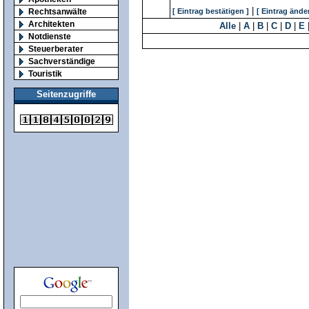
|
Rechtsanwälte
[ Eintrag bestätigen ]
[ Eintrag ände
Architekten
Alle
|
A
|
B
|
C
|
D
|
E
Notdienste
Steuerberater
Sachverständige
Touristik
Seitenzugriffe