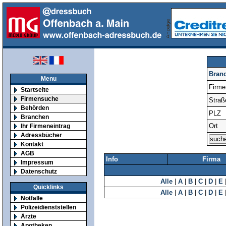
Bran
Menu
Firm
Startseite
Firmensuche
Straß
Behörden
PLZ
Branchen
Ort
Ihr Firmeneintrag
Adressbücher
Kontakt
AGB
Info
Firma
Impressum
Datenschutz
Alle
|
A
|
B
|
C
|
D
|
E
Quicklinks
Alle
|
A
|
B
|
C
|
D
|
E
Notfälle
Polizeidienststellen
Ärzte
Apotheken