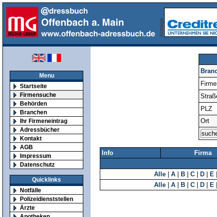
Bran
Menu
Firm
Startseite
Firmensuche
Straß
Behörden
PLZ
Branchen
Ort
Ihr Firmeneintrag
Adressbücher
Kontakt
AGB
Info
Firma
Impressum
Datenschutz
Alle
|
A
|
B
|
C
|
D
|
E
Quicklinks
Alle
|
A
|
B
|
C
|
D
|
E
Notfälle
Polizeidienststellen
Ärzte
Apotheken