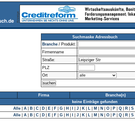
Suchmaske Adressbuch
Branche
/ Produkt:
Firmenname
Straße:
PLZ
Ort
Firma
Branche(n)
keine Einträge gefunden
Alle
|
A
|
B
|
C
|
D
|
E
|
F
|
G
|
H
|
I
|
J
|
K
|
L
|
M
|
N
|
O
|
P
|
Q
|
R
|
S
Alle
|
A
|
B
|
C
|
D
|
E
|
F
|
G
|
H
|
I
|
J
|
K
|
L
|
M
|
N
|
O
|
P
|
Q
|
R
|
S