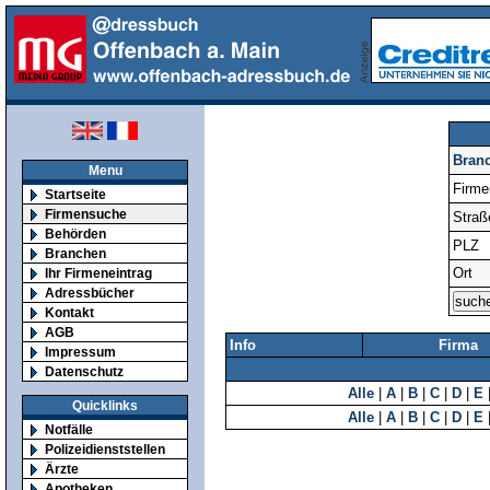
Bran
Menu
Firm
Startseite
Firmensuche
Straß
Behörden
PLZ
Branchen
Ort
Ihr Firmeneintrag
Adressbücher
Kontakt
AGB
Info
Firma
Impressum
Datenschutz
Alle
|
A
|
B
|
C
|
D
|
E
Quicklinks
Alle
|
A
|
B
|
C
|
D
|
E
Notfälle
Polizeidienststellen
Ärzte
Apotheken