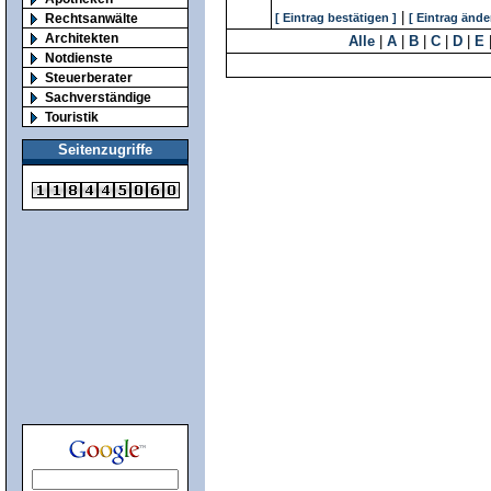
|
Rechtsanwälte
[ Eintrag bestätigen ]
[ Eintrag ände
Architekten
Alle
|
A
|
B
|
C
|
D
|
E
Notdienste
Steuerberater
Sachverständige
Touristik
Seitenzugriffe