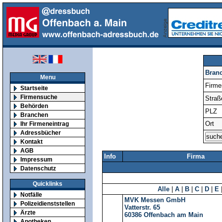
Bran
Menu
Firm
Startseite
Firmensuche
Straß
Behörden
PLZ
Branchen
Ort
Ihr Firmeneintrag
Adressbücher
Kontakt
AGB
Info
Firma
Impressum
Datenschutz
Quicklinks
Alle
|
A
|
B
|
C
|
D
|
E
Notfälle
MVK Messen GmbH
Polizeidienststellen
Vatterstr. 65
Ärzte
60386
Offenbach am Main
Apotheken