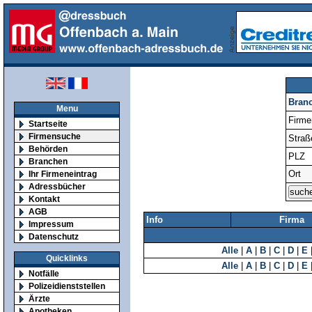
Bran
Menu
Firm
Startseite
Firmensuche
Straß
Behörden
PLZ
Branchen
Ort
Ihr Firmeneintrag
Adressbücher
Kontakt
AGB
Info
Firma
Impressum
Datenschutz
Alle
|
A
|
B
|
C
|
D
|
E
Quicklinks
Alle
|
A
|
B
|
C
|
D
|
E
Notfälle
Polizeidienststellen
Ärzte
Apotheken