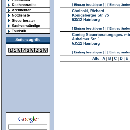
|
Rechtsanwälte
[ Eintrag bestätigen ]
[ Eintrag änder
Architekten
Choinski, Richard
Königsberger Str. 75
Notdienste
63512
Hainburg
Steuerberater
Sachverständige
|
[ Eintrag bestätigen ]
[ Eintrag änder
Touristik
Conteg Steuerberatungsges. m
Auheimer Str. 1
Seitenzugriffe
63512
Hainburg
|
[ Eintrag bestätigen ]
[ Eintrag änder
Alle
|
A
|
B
|
C
|
D
|
E