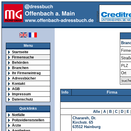
Bran
Menu
Firm
Startseite
Firmensuche
Straß
Behörden
PLZ
Branchen
Ort
Ihr Firmeneintrag
Adressbücher
Kontakt
AGB
Info
Firma
Impressum
Datenschutz
Quicklinks
Alle
|
A
|
B
|
C
|
D
|
E
Notfälle
Charareh, Dr.
Polizeidienststellen
Kirchstr. 65
Ärzte
63512
Hainburg
Apotheken