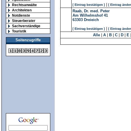
|
Rechtsanwälte
[ Eintrag bestätigen ]
[ Eintrag änder
Architekten
Raab, Dr. med. Peter
Am Wilhelmshof 41
Notdienste
63303
Dreieich
Steuerberater
Sachverständige
|
[ Eintrag bestätigen ]
[ Eintrag änder
Touristik
Alle
|
A
|
B
|
C
|
D
|
E
Seitenzugriffe