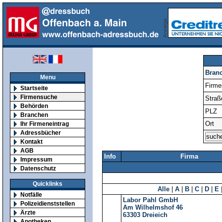
Bran
Menu
Firm
Startseite
Firmensuche
Straß
Behörden
PLZ
Branchen
Ort
Ihr Firmeneintrag
Adressbücher
Kontakt
AGB
Info
Firma
Impressum
Datenschutz
Quicklinks
Alle
|
A
|
B
|
C
|
D
|
E
Notfälle
Labor Pahl GmbH
Polizeidienststellen
Am Wilhelmshof 46
Ärzte
63303
Dreieich
Apotheken