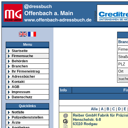
Bran
Menu
Firm
Startseite
Firmensuche
Straß
Behörden
PLZ
Branchen
Ort
Ihr Firmeneintrag
Adressbücher
Kontakt
AGB
Info
Fi
Impressum
Datenschutz
Quicklinks
Alle
|
A
|
B
|
C
|
D
|
E
Notfälle
Reiber GmbH Fabrik für Präzis
Polizeidienststellen
Henschelstr. 6-8
Ärzte
63110
Rodgau
Apotheken