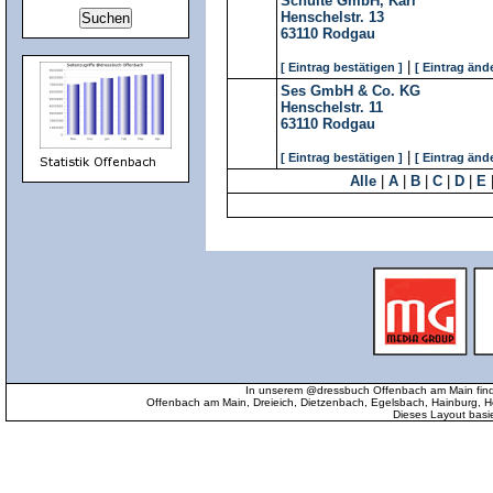
Schulte GmbH, Karl
Henschelstr. 13
63110
Rodgau
|
[ Eintrag bestätigen ]
[ Eintrag änd
Ses GmbH & Co. KG
Henschelstr. 11
63110
Rodgau
|
[ Eintrag bestätigen ]
[ Eintrag änd
Alle
|
A
|
B
|
C
|
D
|
E
In unserem @dressbuch Offenbach am Main find
Offenbach am Main, Dreieich, Dietzenbach, Egelsbach, Hainburg
Dieses Layout basi