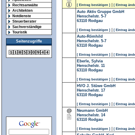
|
Rechtsanwälte
[ Eintrag bestätigen ]
[ Eintrag änd
Architekten
Auto Aktiv Gruppe GmbH
Notdienste
Henschelstr. 5-7
63110
Rodgau
Steuerberater
Sachverständige
|
[ Eintrag bestätigen ]
[ Eintrag änd
Touristik
Auto-Römhild
Henschelstr. 5-7
Seitenzugriffe
63110
Rodgau
|
[ Eintrag bestätigen ]
[ Eintrag änd
Eberle, Sylvia
Henschelstr. 11
63110
Rodgau
|
[ Eintrag bestätigen ]
[ Eintrag änd
HVO J. Stüwe GmbH
Henschelstr. 17
63110
Rodgau
|
[ Eintrag bestätigen ]
[ Eintrag änd
Neumann GmbH
Henschelstr. 14
63110
Rodgau
|
[ Eintrag bestätigen ]
[ Eintrag änd