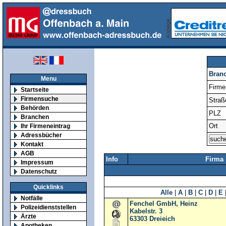
Bran
Menu
Firm
Startseite
Firmensuche
Straß
Behörden
PLZ
Branchen
Ort
Ihr Firmeneintrag
Adressbücher
Kontakt
AGB
Info
Firma
Impressum
Datenschutz
Quicklinks
Alle
|
A
|
B
|
C
|
D
|
E
Notfälle
Fenchel GmbH, Heinz
Polizeidienststellen
Kabelstr. 3
Ärzte
63303
Dreieich
Apotheken