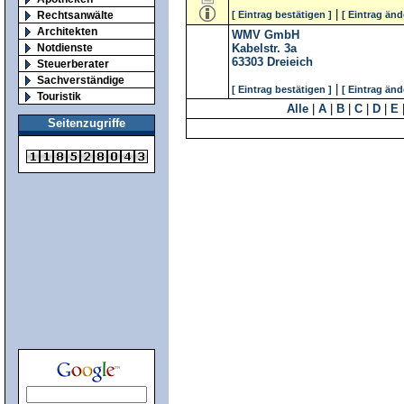
|
Rechtsanwälte
[ Eintrag bestätigen ]
[ Eintrag änd
Architekten
WMV GmbH
Notdienste
Kabelstr. 3a
63303
Dreieich
Steuerberater
Sachverständige
|
[ Eintrag bestätigen ]
[ Eintrag änd
Touristik
Alle
|
A
|
B
|
C
|
D
|
E
Seitenzugriffe