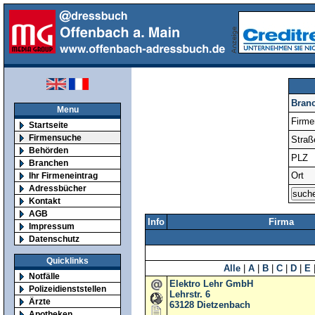
Bran
Menu
Firm
Startseite
Firmensuche
Straß
Behörden
PLZ
Branchen
Ort
Ihr Firmeneintrag
Adressbücher
Kontakt
AGB
Info
Firma
Impressum
Datenschutz
Quicklinks
Alle
|
A
|
B
|
C
|
D
|
E
Notfälle
Elektro Lehr GmbH
Polizeidienststellen
Lehrstr. 6
Ärzte
63128
Dietzenbach
Apotheken