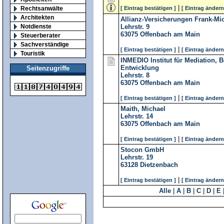
|
Rechtsanwälte
[ Eintrag bestätigen ]
[ Eintrag ändern
Architekten
Allianz-Versicherungen Frank-Mi
Notdienste
Lehrstr. 9
63075
Offenbach am Main
Steuerberater
Sachverständige
|
[ Eintrag bestätigen ]
[ Eintrag ändern
Touristik
INMEDIO Institut für Mediation, B
Entwicklung
Seitenzugriffe
Lehrstr. 8
63075
Offenbach am Main
|
[ Eintrag bestätigen ]
[ Eintrag ändern
Maith, Michael
Lehrstr. 14
63075
Offenbach am Main
|
[ Eintrag bestätigen ]
[ Eintrag ändern
Stocon GmbH
Lehrstr. 19
63128
Dietzenbach
|
[ Eintrag bestätigen ]
[ Eintrag ändern
Alle
|
A
|
B
|
C
|
D
|
E