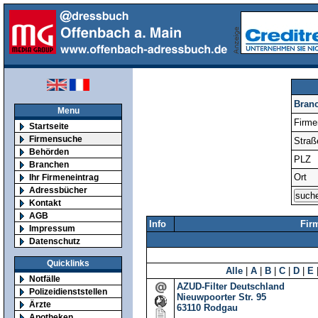
Bran
Menu
Firm
Startseite
Firmensuche
Straß
Behörden
PLZ
Branchen
Ort
Ihr Firmeneintrag
Adressbücher
Kontakt
AGB
Info
Fir
Impressum
Datenschutz
Quicklinks
Alle
|
A
|
B
|
C
|
D
|
E
Notfälle
AZUD-Filter Deutschland
Polizeidienststellen
Nieuwpoorter Str. 95
Ärzte
63110
Rodgau
Apotheken