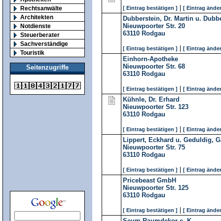
|
Rechtsanwälte
[ Eintrag bestätigen ]
[ Eintrag änder
Architekten
Dubberstein, Dr. Martin u. Dubber
Nieuwpoorter Str. 20
Notdienste
63110
Rodgau
Steuerberater
Sachverständige
|
[ Eintrag bestätigen ]
[ Eintrag änder
Touristik
Einhorn-Apotheke
Nieuwpoorter Str. 68
Seitenzugriffe
63110
Rodgau
|
[ Eintrag bestätigen ]
[ Eintrag änder
Kühnle, Dr. Erhard
Nieuwpoorter Str. 123
63110
Rodgau
|
[ Eintrag bestätigen ]
[ Eintrag änder
Lippert, Eckhard u. Geduldig, G
Nieuwpoorter Str. 75
63110
Rodgau
|
[ Eintrag bestätigen ]
[ Eintrag änder
Pricebeast GmbH
Nieuwpoorter Str. 125
63110
Rodgau
|
[ Eintrag bestätigen ]
[ Eintrag änder
Seum Raumdekor e. K.