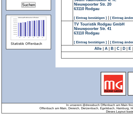
Nieuwpoorter Str. 20
63110
Rodgau
|
[ Eintrag bestätigen ]
[ Eintrag änder
TV Touristik Rodgau GmbH
Nieuwpoorter Str. 41
63110
Rodgau
|
[ Eintrag bestätigen ]
[ Eintrag änder
Alle
|
A
|
B
|
C
|
D
|
E
In unserem @dressbuch Offenbach am Main find
Offenbach am Main, Dreieich, Dietzenbach, Egelsbach, Hainburg
Dieses Layout basi