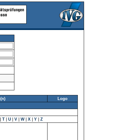
(n)
Logo
|
T
|
U
|
V
|
W
|
X
|
Y
|
Z