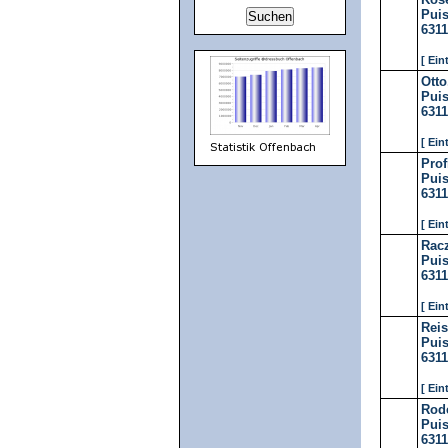
Puis
631
[ Ein
Otto
Puis
631
[ Ein
Prof
Puis
631
[ Ein
Racz
Puis
631
[ Ein
Rei
Puis
631
[ Ein
Rod
Puis
631