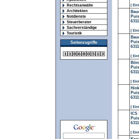
Rechtsanwälte
[ Ein
Architekten
Baue
Puis
Notdienste
631
Steuerberater
Sachverständige
[ Ein
Touristik
Bau
Puis
Seitenzugriffe
631
[ Ein
Böni
Puis
631
[ Ein
Hink
Puis
631
[ Ein
ICS 
Puis
631
[ Ein
Kose