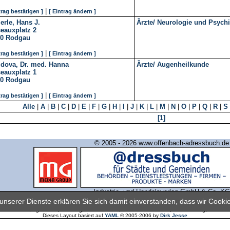
|
trag bestätigen ]
[ Eintrag ändern ]
erle, Hans J.
Ärzte/ Neurologie und Psychi
eauxplatz 2
10
Rodgau
|
trag bestätigen ]
[ Eintrag ändern ]
ldova, Dr. med. Hanna
Ärzte/ Augenheilkunde
eauxplatz 1
10
Rodgau
|
trag bestätigen ]
[ Eintrag ändern ]
Alle
|
A
|
B
|
C
|
D
|
E
|
F
|
G
|
H
|
I
|
J
|
K
|
L
|
M
|
N
|
O
|
P
|
Q
|
R
|
S
[1]
© 2005 - 2026 www.offenbach-adressbuch.de
Industrie- und Handelsverlag GmbH & Co. KG
nserer Dienste erklären Sie sich damit einverstanden, dass wir Cook
 @dressbuch Offenbach am Main finden Sie Firmenadressen, Branchen und gewerbliche Inform
, Dietzenbach, Egelsbach, Hainburg, Heusenstamm, MüHhlheim am Main, Neu-Isenburg, Oberts
Dieses Layout basiert auf
YAML
© 2005-2006 by
Dirk Jesse