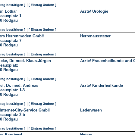
|
trag bestätigen ]
[ Eintrag ändern ]
r, Lothar
Ärzte/ Urologie
eauxplatz 1
10
Rodgau
|
trag bestätigen ]
[ Eintrag ändern ]
ers Herrenmoden GmbH
Herrenausstatter
eauxplatz 7
10
Rodgau
|
trag bestätigen ]
[ Eintrag ändern ]
cke, Dr. med. Klaus-Jürgen
Ärzte/ Frauenheilkunde und G
eauxplatz
10
Rodgau
|
trag bestätigen ]
[ Eintrag ändern ]
el, Dr. med. Andreas
Ärzte/ Kinderheilkunde
eauxplatz 1-3
10
Rodgau
|
trag bestätigen ]
[ Eintrag ändern ]
Internet-City-Service GmbH
Lederwaren
eauxplatz 2 b
10
Rodgau
|
trag bestätigen ]
[ Eintrag ändern ]
r, Bernhard
Notare