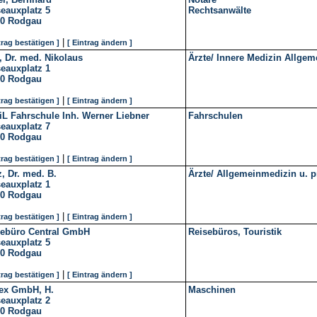
eauxplatz 5
Rechtsanwälte
10
Rodgau
|
trag bestätigen ]
[ Eintrag ändern ]
, Dr. med. Nikolaus
Ärzte/ Innere Medizin Allgem
eauxplatz 1
10
Rodgau
|
trag bestätigen ]
[ Eintrag ändern ]
iL Fahrschule Inh. Werner Liebner
Fahrschulen
eauxplatz 7
10
Rodgau
|
trag bestätigen ]
[ Eintrag ändern ]
, Dr. med. B.
Ärzte/ Allgemeinmedizin u. p
eauxplatz 1
10
Rodgau
|
trag bestätigen ]
[ Eintrag ändern ]
sebüro Central GmbH
Reisebüros, Touristik
eauxplatz 5
10
Rodgau
|
trag bestätigen ]
[ Eintrag ändern ]
ex GmbH, H.
Maschinen
eauxplatz 2
10
Rodgau