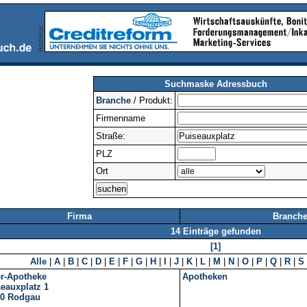
Suchmaske Adressbuch
Branche
/ Produkt:
Firmenname
Straße:
PLZ
Ort
Firma
Branche
14 Einträge gefunden
[1]
Alle
|
A
|
B
|
C
|
D
|
E
|
F
|
G
|
H
|
I
|
J
|
K
|
L
|
M
|
N
|
O
|
P
|
Q
|
R
|
S
er-Apotheke
Apotheken
eauxplatz 1
10
Rodgau