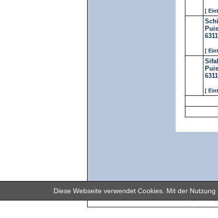
[ Ein
Schi
Puis
631
[ Ein
Sifa
Puis
631
[ Ein
Diese Webseite verwendet Cookies. Mit der Nutzung u
In unserem
Offenbach am Main, Dreieich