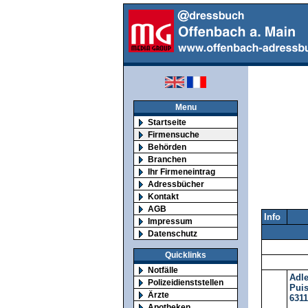
Menu
Startseite
Firmensuche
Behörden
Branchen
Ihr Firmeneintrag
Adressbücher
Kontakt
AGB
Info
Impressum
Datenschutz
Quicklinks
Notfälle
Adl
Polizeidienststellen
Puis
Ärzte
631
Apotheken