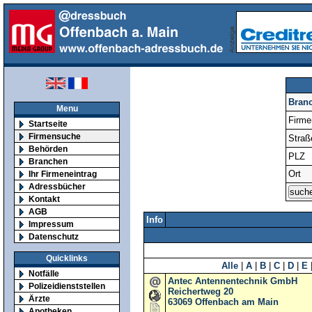
Bran
Menu
Firm
Startseite
Firmensuche
Straß
Behörden
PLZ
Branchen
Ort
Ihr Firmeneintrag
Adressbücher
Kontakt
AGB
Info
Impressum
Datenschutz
Quicklinks
Alle
|
A
|
B
|
C
|
D
|
E
Notfälle
Antec Antennentechnik GmbH
Polizeidienststellen
Reichertweg 20
Ärzte
63069
Offenbach am Main
Apotheken