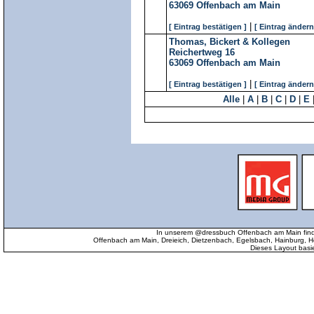
63069
Offenbach am Main
|
[ Eintrag bestätigen ]
[ Eintrag ändern
Thomas, Bickert & Kollegen
Reichertweg 16
63069
Offenbach am Main
|
[ Eintrag bestätigen ]
[ Eintrag ändern
Alle
|
A
|
B
|
C
|
D
|
E
In unserem @dressbuch Offenbach am Main find
Offenbach am Main, Dreieich, Dietzenbach, Egelsbach, Hainburg
Dieses Layout basi