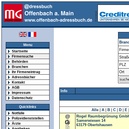
Bran
Menu
Firm
Startseite
Firmensuche
Straß
Behörden
PLZ
Branchen
Ort
Ihr Firmeneintrag
Adressbücher
Kontakt
AGB
Info
Impressum
Datenschutz
Quicklinks
Alle
|
A
|
B
|
C
|
D
|
E
Notfälle
Rogel Raumbegrünung Gmb
Polizeidienststellen
Samerwiesen 14
Ärzte
63179
Obertshausen
Apotheken