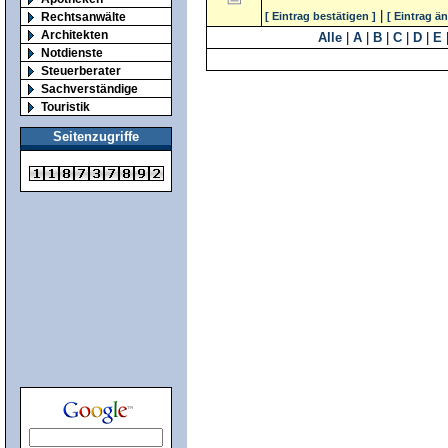
|
Rechtsanwälte
[ Eintrag bestätigen ]
[ Eintrag ä
Architekten
Alle
|
A
|
B
|
C
|
D
|
E
Notdienste
Steuerberater
Sachverständige
Touristik
Seitenzugriffe